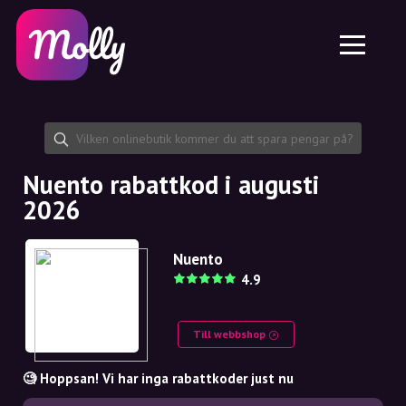
Plattform
Hudvård
Dela rabattkod
Funktioner
Hårvård
Jobb
Molly till iPhone och iPad
SE
Kontakt
Molly till Chrome
DK
Om oss
Molly till Android
EN
Samarbete
SE
Nuento rabattkod i augusti
2026
NO
DE
Nuento
4.9
NL
Till webbshop
🧐 Hoppsan! Vi har inga rabattkoder just nu