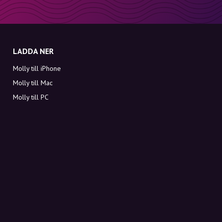
LADDA NER
Molly till iPhone
Molly till Mac
Molly till PC
OM MOLLY
Kontakt
Möt Molly och Co.
FAQ
Få rabattkoder direkt i inkorgen
Registrera