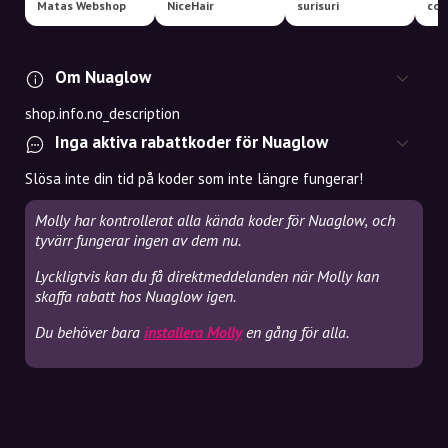
Matas Webshop
NiceHair
surisuri
coc
Om Nuaglow
shop.info.no_description
Inga aktiva rabattkoder för Nuaglow
Slösa inte din tid på koder som inte längre fungerar!
Molly har kontrollerat alla kända koder för Nuaglow, och
tyvärr fungerar ingen av dem nu.
Lyckligtvis kan du få direktmeddelanden när Molly kan
skaffa rabatt hos Nuaglow igen.
Du behöver bara
installera Molly
en gång för alla.