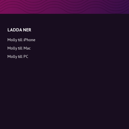
LADDA NER
Molly till iPhone
Molly till Mac
Molly till PC
OM MOLLY
Kontakt
Möt Molly och Co.
FAQ
Få rabattkoder direkt i inkorgen
Registrera