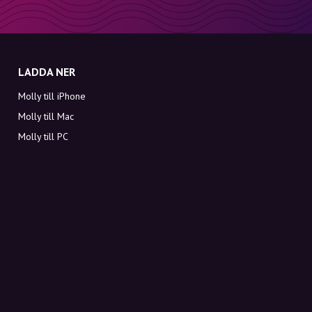
LADDA NER
Molly till iPhone
Molly till Mac
Molly till PC
OM MOLLY
Kontakt
Möt Molly och Co.
FAQ
Få rabattkoder direkt i inkorgen
Registrera