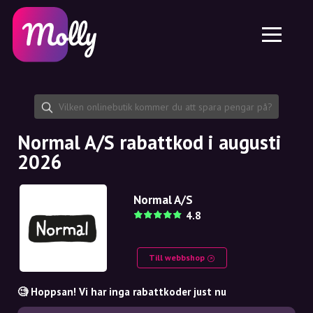
Plattform
Hudvård
Dela rabattkod
Funktioner
Hårvård
Jobb
Molly till iPhone och iPad
SE
Kontakt
Molly till Chrome
DK
Om oss
Molly till Android
EN
Samarbete
SE
Normal A/S rabattkod i augusti
2026
NO
DE
Normal A/S
4.8
NL
Till webbshop
🧐 Hoppsan! Vi har inga rabattkoder just nu