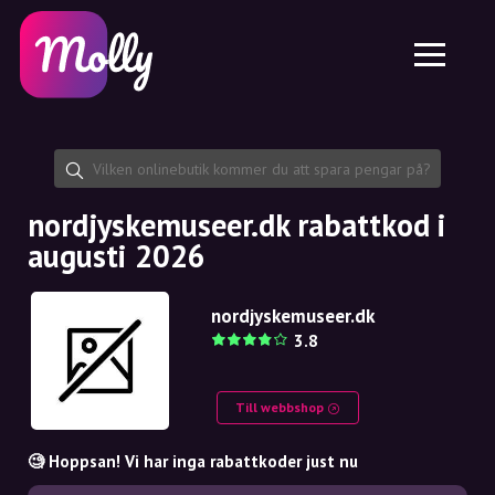
Plattform
Hudvård
Dela rabattkod
Funktioner
Hårvård
Jobb
Molly till iPhone och iPad
SE
Kontakt
Molly till Chrome
DK
Om oss
Molly till Android
EN
Samarbete
SE
nordjyskemuseer.dk rabattkod i
augusti 2026
NO
DE
nordjyskemuseer.dk
3.8
NL
Till webbshop
🧐 Hoppsan! Vi har inga rabattkoder just nu