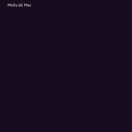
Molly till Mac
Molly till PC
OM MOLLY
Kontakt
Möt Molly och Co.
FAQ
Få rabattkoder direkt i inkorgen
Registrera