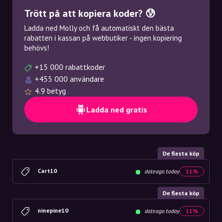
Trött på att kopiera koder? 😰
Ladda ned Molly och få automatiskt den bästa
rabatten i kassan på webbutiker - ingen kopiering
behövs!
+15 000 rabattkoder
+455 000 användare
4.9 betyg
Ladda ned gratis
De flesta köp
Cart10
dateago.today
11%
De flesta köp
ninepine10
dateago.today
11%