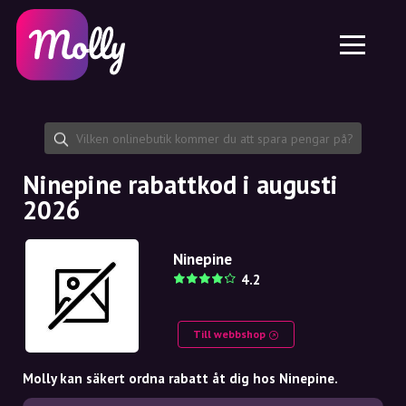
Plattform
Hudvård
Dela rabattkod
Funktioner
Hårvård
Jobb
Molly till iPhone och iPad
SE
Kontakt
Molly till Chrome
DK
Om oss
Molly till Android
EN
Samarbete
SE
Ninepine rabattkod i augusti
2026
NO
DE
Ninepine
4.2
NL
Till webbshop
Molly kan säkert ordna rabatt åt dig hos Ninepine.