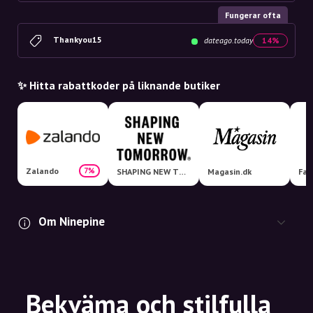
Fungerar ofta
Thankyou15
dateago.today
14%
✨ Hitta rabattkoder på liknande butiker
Zalando
7%
SHAPING NEW TOMORROW
Magasin.dk
Fas
Om Ninepine
Bekväma och stilfulla