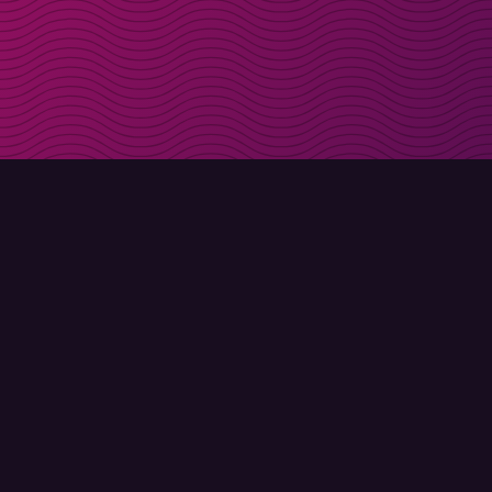
Få rabattkoder direk