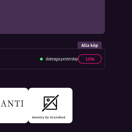
Alla köp
dateago.yesterday
10%
Jewelry by Grundled