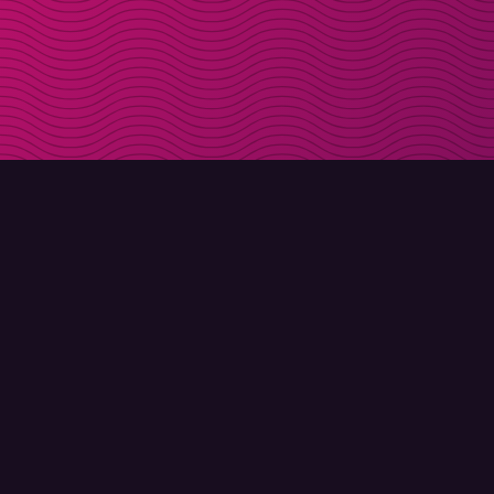
LADDA NER
OM MOLLY
Molly till iPhone
Kontakt
Molly till Mac
Möt Molly och Co.
Molly till PC
FAQ