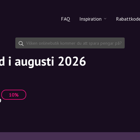
FAQ
Inspiration
Rabattkod
Alla produkter
Rabattko
Makeup
Dela rab
d i augusti 2026
Hudvård
Hårvård
10%
9