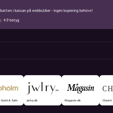
atten i kassan på webbutiker - ingen kopiering behövs!
4.9 betyg
 Guld & Sølv
jwlry.dk
Magasin.dk
Chanti