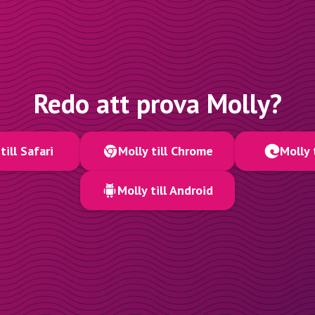
Redo att prova Molly?
till Safari
Molly till Chrome
Molly 
Molly till Android