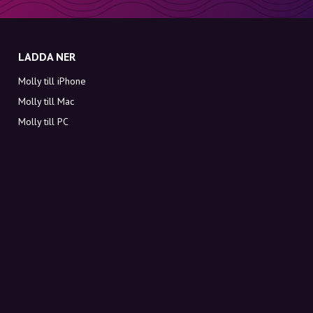
LADDA NER
Molly till iPhone
Molly till Mac
Molly till PC
OM MOLLY
Kontakt
Möt Molly och Co.
FAQ
Få rabattkoder direkt i inkorgen
Registrera