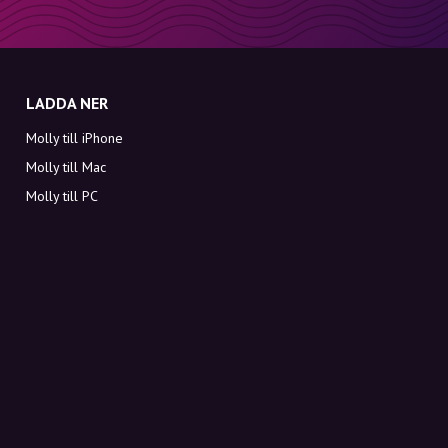
LADDA NER
Molly till iPhone
Molly till Mac
Molly till PC
OM MOLLY
Kontakt
Möt Molly och Co.
FAQ
Få rabattkoder direkt i inkorgen
Registrera