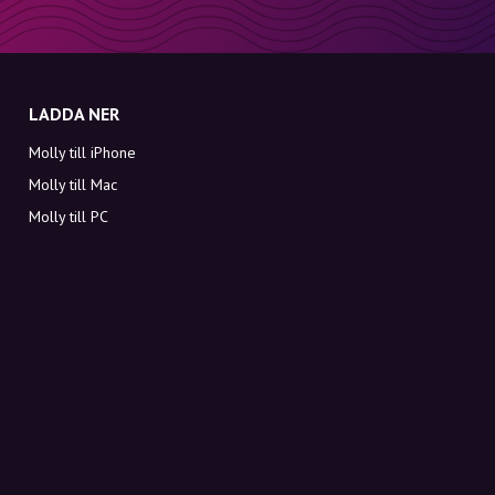
LADDA NER
Molly till iPhone
Molly till Mac
Molly till PC
OM MOLLY
Kontakt
Möt Molly och Co.
FAQ
Få rabattkoder direkt i inkorgen
Registrera