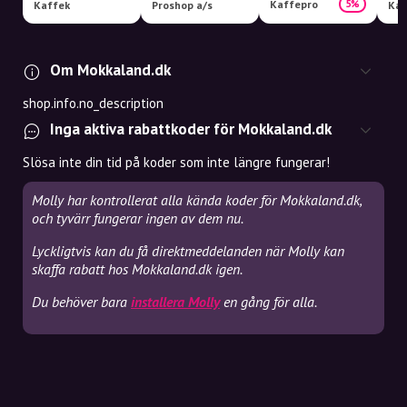
Kaffepro
5%
Kaffek
Proshop a/s
Kaf
Om Mokkaland.dk
shop.info.no_description
Inga aktiva rabattkoder för Mokkaland.dk
Slösa inte din tid på koder som inte längre fungerar!
Molly har kontrollerat alla kända koder för Mokkaland.dk,
och tyvärr fungerar ingen av dem nu.
Lyckligtvis kan du få direktmeddelanden när Molly kan
skaffa rabatt hos Mokkaland.dk igen.
Du behöver bara
installera Molly
en gång för alla.