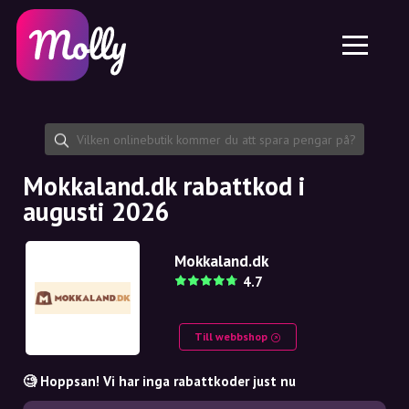
Plattform
Hudvård
Dela rabattkod
Funktioner
Hårvård
Jobb
Molly till iPhone och iPad
SE
Kontakt
Molly till Chrome
DK
Om oss
Molly till Android
EN
Samarbete
SE
Mokkaland.dk rabattkod i
augusti 2026
NO
DE
Mokkaland.dk
4.7
NL
Till webbshop
🧐 Hoppsan! Vi har inga rabattkoder just nu