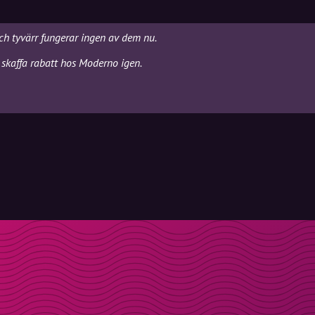
ch tyvärr fungerar ingen av dem nu.
 skaffa rabatt hos Moderno igen.