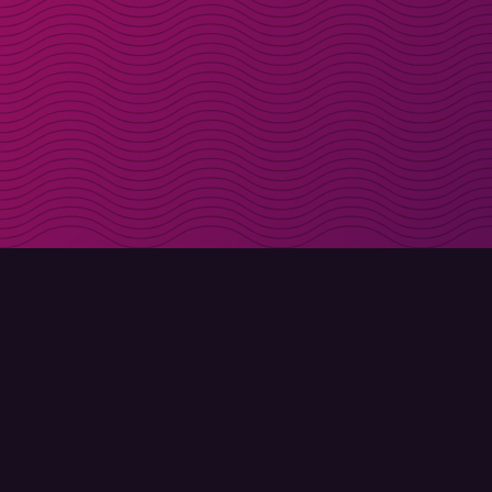
Få rabattkoder direk