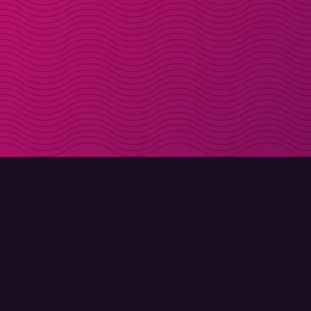
LADDA NER
OM MOLLY
Molly till iPhone
Kontakt
Molly till Mac
Möt Molly och Co.
Molly till PC
FAQ