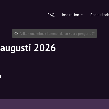
FAQ
Inspiration
Rabattkod
Alla produkter
Rabattko
Makeup
Dela rab
 augusti 2026
Hudvård
Hårvård
4