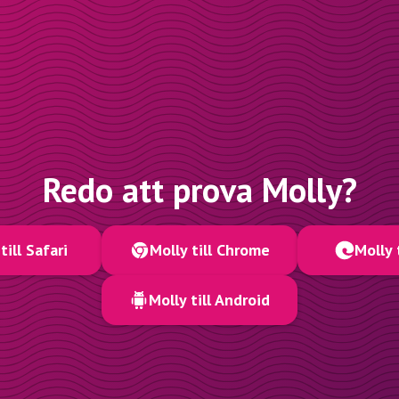
Redo att prova Molly?
till Safari
Molly till Chrome
Molly 
Molly till Android