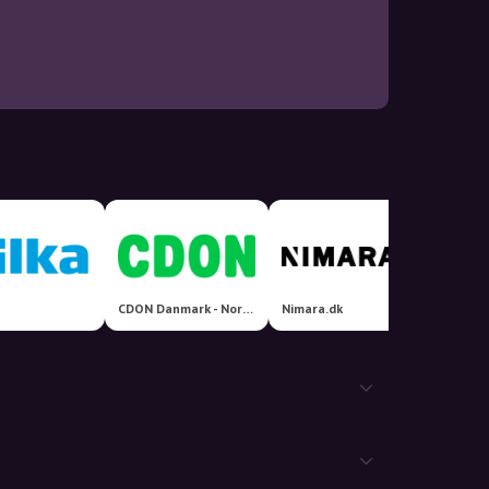
CDON Danmark - Nordens største markedsplads!
Nimara.dk
Hemmi