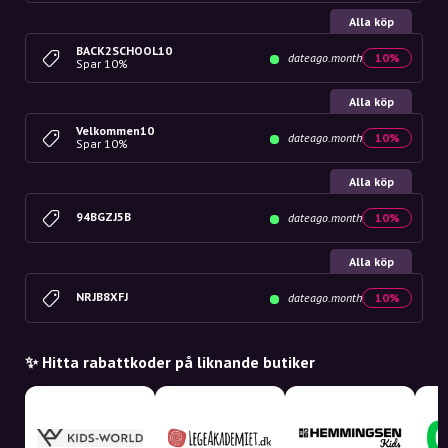
Alla köp
BACK2SCHOOL10
dateago.month
10%
Spar 10%
Alla köp
Velkommen10
dateago.month
10%
Spar 10%
Alla köp
94BGZJ5B
dateago.month
10%
Alla köp
NRJB8XFJ
dateago.month
10%
✨ Hitta rabattkoder på liknande butiker