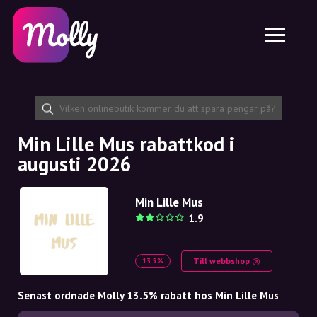
Plattform
Hudvård
Dela rabattkod
Funktioner
Hårvård
Jobb
Molly till iPhone och iPad
SE
Kontakt
Molly till Chrome
DK
Om oss
Molly till Android
EN
Samarbete
SE
Min Lille Mus rabattkod i
augusti 2026
NO
DE
Min Lille Mus
1.9
NL
Till webbshop
13.5%
Senast ordnade Molly 13.5% rabatt hos Min Lille Mus