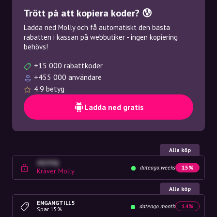
Trött på att kopiera koder? 😰
Ladda ned Molly och få automatiskt den bästa
rabatten i kassan på webbutiker - ingen kopiering
behövs!
+15 000 rabattkoder
+455 000 användare
4.9 betyg
Ladda ned gratis
Alla köp
4G23SQ
dateago.weeks
15%
Kräver Molly
Alla köp
ENGANGTIL15
dateago.month
14%
Spar 15%