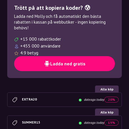
Trött på att kopiera koder? 😰
Ladda ned Molly och få automatiskt den bästa
rabatten i kassan på webbutiker - ingen kopiering
behövs!
+15 000 rabattkoder
+455 000 användare
4.9 betyg
Ladda ned gratis
Alla köp
EXTRA20
dateago.today
20%
Alla köp
SUMMER15
dateago.today
19%