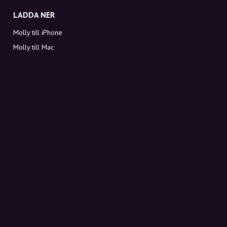
LADDA NER
Molly till iPhone
Molly till Mac
Molly till PC
OM MOLLY
Kontakt
Möt Molly och Co.
FAQ
Få rabattkoder direkt i inkorgen
Registrera