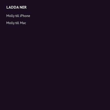
LADDA NER
Molly till iPhone
Molly till Mac
Molly till PC
OM MOLLY
Kontakt
Möt Molly och Co.
FAQ
Få rabattkoder direkt i inkorgen
Registrera