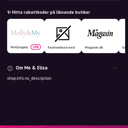
✨ Hitta rabattkoder på liknande butiker
Mollyogmy
10%
Fashionbystrand
Magasin.dk
Sal
Om Me & Eliza
shop.info.no_description