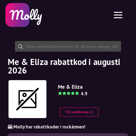
Plattform
Hudvård
Dela rabattkod
Funktioner
Hårvård
Jobb
Molly till iPhone och iPad
SE
Kontakt
Molly till Chrome
DK
Om oss
Molly till Android
EN
Samarbete
SE
Me & Eliza rabattkod i augusti
2026
NO
DE
Me & Eliza
4.9
NL
Till webbshop
🤗 Molly har rabattkoder i rockärmen!