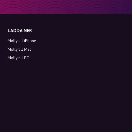
LADDA NER
Molly till iPhone
Molly till Mac
Molly till PC
OM MOLLY
Kontakt
Möt Molly och Co.
FAQ
Få rabattkoder direkt i inkorgen
Registrera