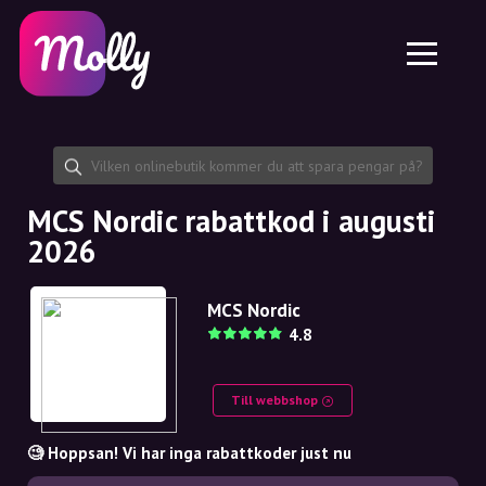
Plattform
Hudvård
Dela rabattkod
Funktioner
Hårvård
Jobb
Molly till iPhone och iPad
SE
Kontakt
Molly till Chrome
DK
Om oss
Molly till Android
EN
Samarbete
SE
MCS Nordic rabattkod i augusti
2026
NO
DE
MCS Nordic
4.8
NL
Till webbshop
🧐 Hoppsan! Vi har inga rabattkoder just nu