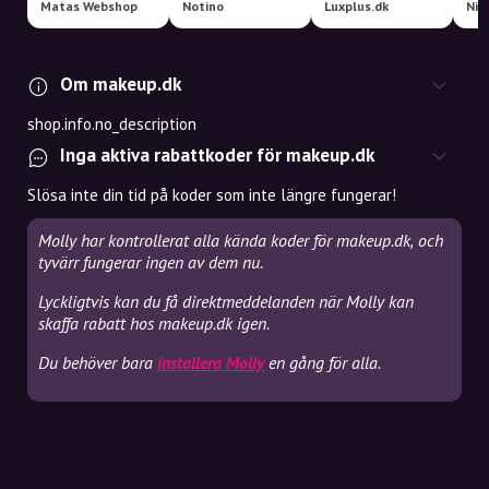
Matas Webshop
Notino
Luxplus.dk
Nic
Om makeup.dk
shop.info.no_description
Inga aktiva rabattkoder för makeup.dk
Slösa inte din tid på koder som inte längre fungerar!
Molly har kontrollerat alla kända koder för makeup.dk, och
tyvärr fungerar ingen av dem nu.
Lyckligtvis kan du få direktmeddelanden när Molly kan
skaffa rabatt hos makeup.dk igen.
Du behöver bara
installera Molly
en gång för alla.