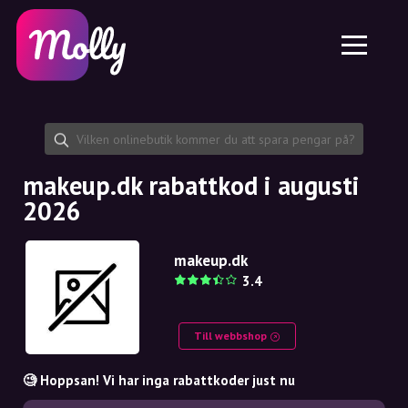
Plattform
Hudvård
Dela rabattkod
Funktioner
Hårvård
Jobb
Molly till iPhone och iPad
SE
Kontakt
Molly till Chrome
DK
Om oss
Molly till Android
EN
Samarbete
SE
makeup.dk rabattkod i augusti
2026
NO
DE
makeup.dk
3.4
NL
Till webbshop
🧐 Hoppsan! Vi har inga rabattkoder just nu