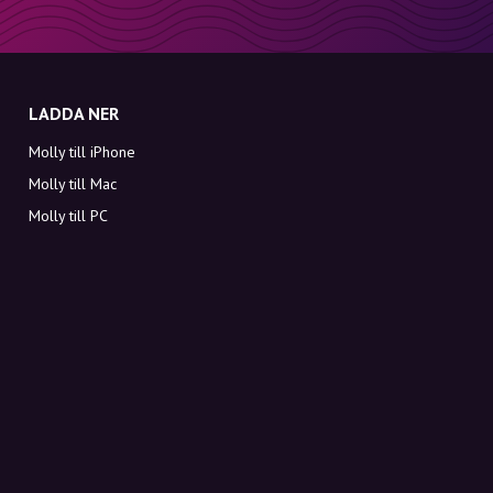
LADDA NER
Molly till iPhone
Molly till Mac
Molly till PC
OM MOLLY
Kontakt
Möt Molly och Co.
FAQ
Få rabattkoder direkt i inkorgen
Registrera