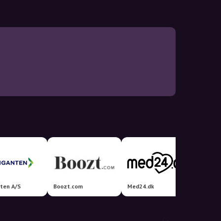
ten A/S
Boozt.com
Med24.dk
Helseb