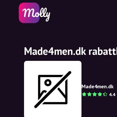
Made4men.dk rabattk
Made4men.dk
4.4