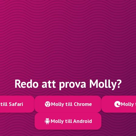
Redo att prova Molly?
till Safari
Molly till Chrome
Molly 
Molly till Android