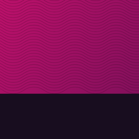
LADDA NER
OM MOLLY
Molly till iPhone
Kontakt
Molly till Mac
Möt Molly och Co.