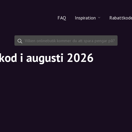
FAQ
Inspiration
Rabattkod
Alla produkter
Rabattko
Makeup
Dela rab
od i augusti 2026
Hudvård
Hårvård