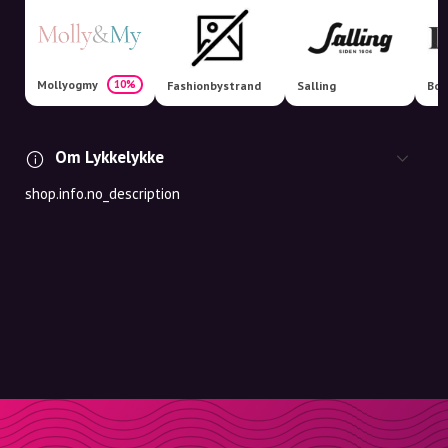
Mollyogmy
10%
Fashionbystrand
Salling
Boo
Om Lykkelykke
shop.info.no_description