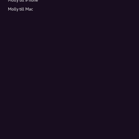
Molly till Mac
Molly till PC
OM MOLLY
Kontakt
Möt Molly och Co.
FAQ
Få rabattkoder direkt i inkorgen
Registrera