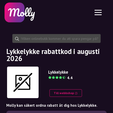
Plattform
Hudvård
Dela rabattkod
Funktioner
Hårvård
Jobb
Molly till iPhone och iPad
SE
Kontakt
Molly till Chrome
DK
Om oss
Molly till Android
EN
Samarbete
SE
Lykkelykke rabattkod i augusti
2026
NO
DE
Lykkelykke
4.4
NL
Till webbshop
Molly kan säkert ordna rabatt åt dig hos Lykkelykke.