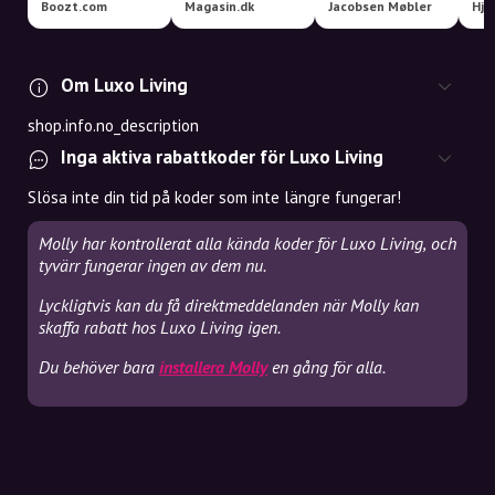
Boozt.com
Magasin.dk
Jacobsen Møbler
Hje
Om Luxo Living
shop.info.no_description
Inga aktiva rabattkoder för Luxo Living
Slösa inte din tid på koder som inte längre fungerar!
Molly har kontrollerat alla kända koder för Luxo Living, och
tyvärr fungerar ingen av dem nu.
Lyckligtvis kan du få direktmeddelanden när Molly kan
skaffa rabatt hos Luxo Living igen.
Du behöver bara
installera Molly
en gång för alla.