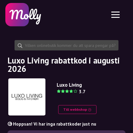
Plattform
Hudvård
Dela rabattkod
Funktioner
Hårvård
Jobb
Molly till iPhone och iPad
SE
Kontakt
Molly till Chrome
DK
Om oss
Molly till Android
EN
Samarbete
SE
Luxo Living rabattkod i augusti
2026
NO
DE
Luxo Living
3.7
NL
Till webbshop
🧐 Hoppsan! Vi har inga rabattkoder just nu