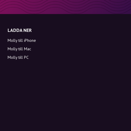
LADDA NER
Molly till iPhone
Molly till Mac
Molly till PC
OM MOLLY
Kontakt
Möt Molly och Co.
FAQ
Få rabattkoder direkt i inkorgen
Registrera