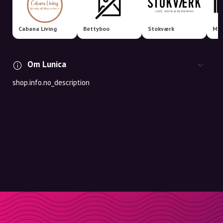
Cabana Living
Bettyboo
Stokværk
Met
Om Lunica
shop.info.no_description