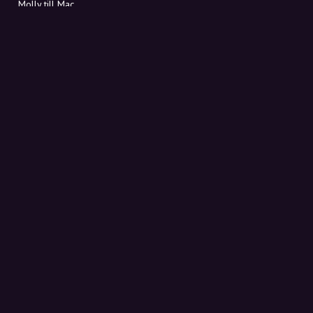
Molly till Mac
Molly till PC
OM MOLLY
Kontakt
Möt Molly och Co.
FAQ
Få rabattkoder direkt i inkorgen
Registrera