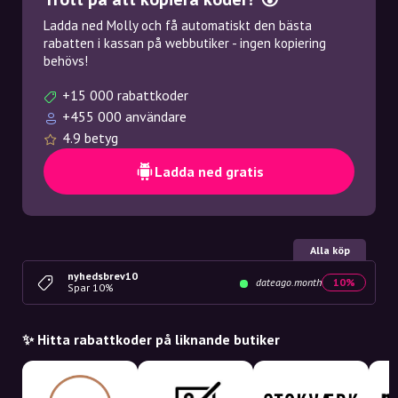
Ladda ned Molly och få automatiskt den bästa
rabatten i kassan på webbutiker - ingen kopiering
behövs!
+15 000 rabattkoder
+455 000 användare
4.9 betyg
Ladda ned gratis
Alla köp
nyhedsbrev10
dateago.month
10%
Spar 10%
✨ Hitta rabattkoder på liknande butiker