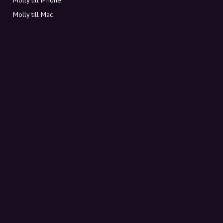
Molly till Mac
Molly till PC
OM MOLLY
Kontakt
Möt Molly och Co.
FAQ
Få rabattkoder direkt i inkorgen
Registrera