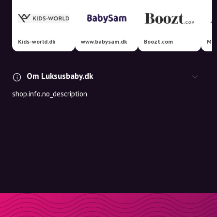
Kids-world.dk
www.babysam.dk
Boozt.com
Mag
Om Luksusbaby.dk
shop.info.no_description