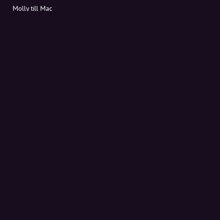
Molly till Mac
Molly till PC
OM MOLLY
Kontakt
Möt Molly och Co.
FAQ
Få rabattkoder direkt i inkorgen
Registrera