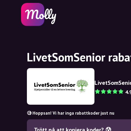
LivetSomSenior raba
LivetSomSeni
4.
🧐 Hoppsan! Vi har inga rabattkoder just nu
Trött på att kopiera koder? 😰