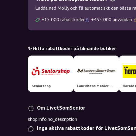
Ladda ned Molly och få automatiskt den bästa rab
+15 000 rabattkoder
+455 000 användare
✨ Hitta rabattkoder på liknande butiker
Seniorshop
Lauridsens Møbler & Tæpper
Harald 
Om LivetSomSenior
shop.info.no_description
Inga aktiva rabattkoder för LivetSomSen