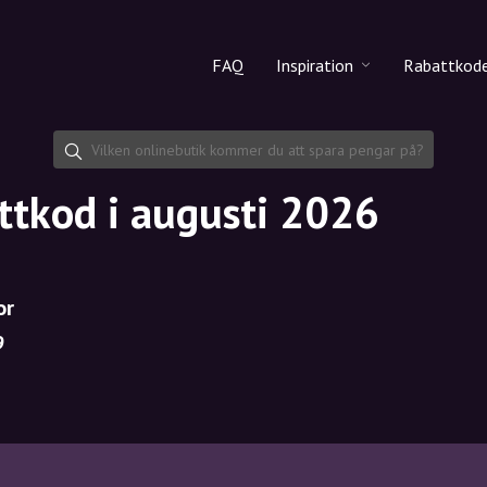
FAQ
Inspiration
Rabattkod
Alla produkter
Rabattko
Makeup
Dela rab
ttkod i augusti 2026
Hudvård
Hårvård
or
9