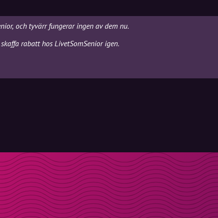
nior, och tyvärr fungerar ingen av dem nu.
 skaffa rabatt hos LivetSomSenior igen.