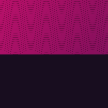
LADDA NER
OM MOLLY
Molly till iPhone
Kontakt
Molly till Mac
Möt Molly och Co.
Molly till PC
FAQ