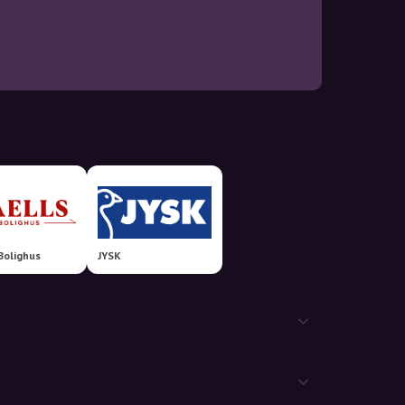
Bolighus
JYSK