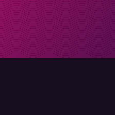
Få rabattkoder direk