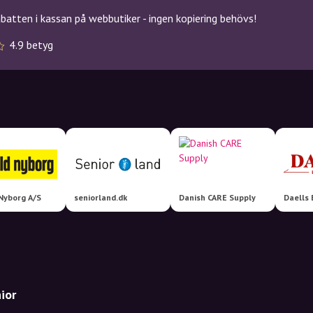
atten i kassan på webbutiker - ingen kopiering behövs!
4.9 betyg
Nyborg A/S
seniorland.dk
Danish CARE Supply
Daells 
ior