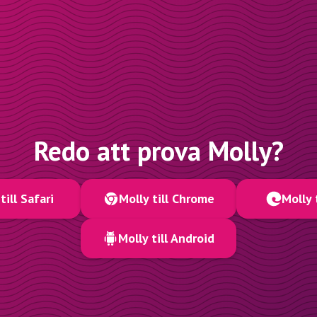
Redo att prova Molly?
till Safari
Molly till Chrome
Molly 
Molly till Android