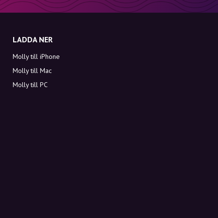
LADDA NER
Molly till iPhone
Molly till Mac
Molly till PC
OM MOLLY
Kontakt
Möt Molly och Co.
FAQ
Få rabattkoder direkt i inkorgen
Registrera