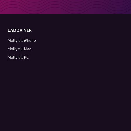
LADDA NER
Molly till iPhone
Molly till Mac
Molly till PC
OM MOLLY
Kontakt
Möt Molly och Co.
FAQ
Få rabattkoder direkt i inkorgen
Registrera