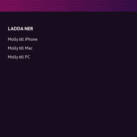
LADDA NER
Molly till iPhone
Molly till Mac
Molly till PC
OM MOLLY
Kontakt
Möt Molly och Co.
FAQ
Få rabattkoder direkt i inkorgen
Registrera