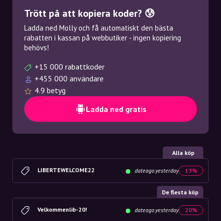
Trött på att kopiera koder? 😰
Ladda ned Molly och få automatiskt den bästa
rabatten i kassan på webbutiker - ingen kopiering
behövs!
+15 000 rabattkoder
+455 000 användare
4.9 betyg
Ladda ned gratis
Alla köp
LIBERTEWELCOME22
dateago.yesterday
13%
De flesta köp
Velkommenlib-20!
dateago.yesterday
20%