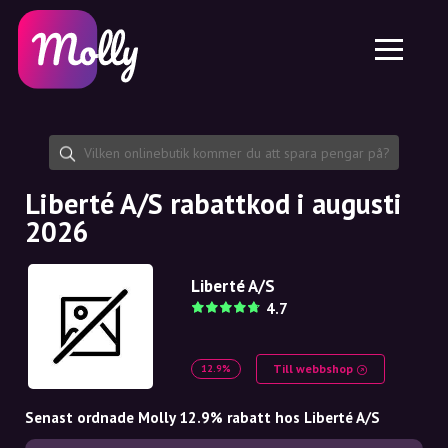
Plattform
Hudvård
Dela rabattkod
Funktioner
Hårvård
Jobb
Molly till iPhone och iPad
SE
Kontakt
Molly till Chrome
DK
Om oss
Molly till Android
EN
Samarbete
SE
Liberté A/S rabattkod i augusti
2026
NO
DE
Liberté A/S
4.7
NL
Till webbshop
12.9%
Senast ordnade Molly 12.9% rabatt hos Liberté A/S