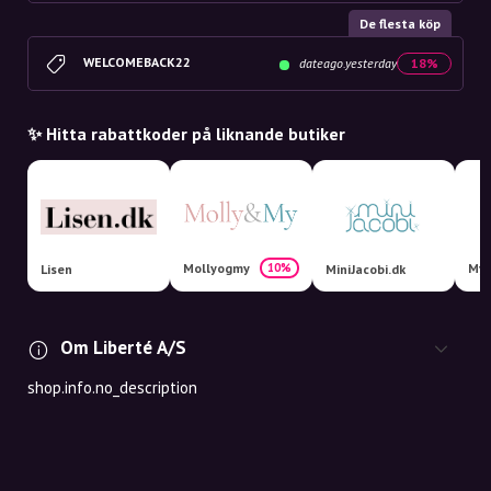
De flesta köp
WELCOMEBACK22
dateago.yesterday
18%
✨ Hitta rabattkoder på liknande butiker
Mollyogmy
10%
Lisen
MiniJacobi.dk
Om Liberté A/S
shop.info.no_description