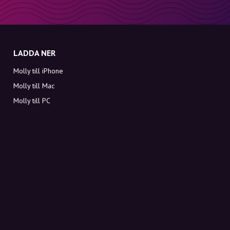
LADDA NER
Molly till iPhone
Molly till Mac
Molly till PC
OM MOLLY
Kontakt
Möt Molly och Co.
FAQ
Få rabattkoder direkt i inkorgen
Registrera