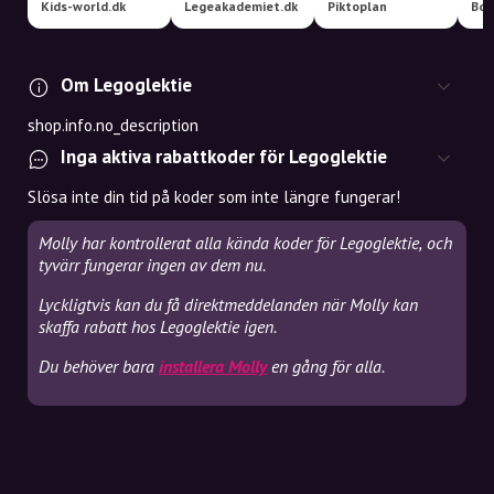
Kids-world.dk
Legeakademiet.dk
Piktoplan
Bog
Om Legoglektie
shop.info.no_description
Inga aktiva rabattkoder för Legoglektie
Slösa inte din tid på koder som inte längre fungerar!
Molly har kontrollerat alla kända koder för Legoglektie, och
tyvärr fungerar ingen av dem nu.
Lyckligtvis kan du få direktmeddelanden när Molly kan
skaffa rabatt hos Legoglektie igen.
Du behöver bara
installera Molly
en gång för alla.