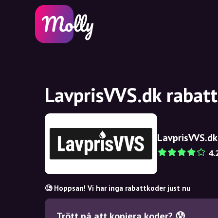
LavprisVVS.dk rabat
LavprisVVS.dk
4.
🧐 Hoppsan! Vi har inga rabattkoder just nu
Trött på att kopiera koder? 😰