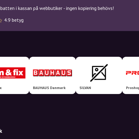
atten i kassan på webbutiker - ingen kopiering behövs!
4.9 betyg
x
BAUHAUS Danmark
SILVAN
Prosho
k