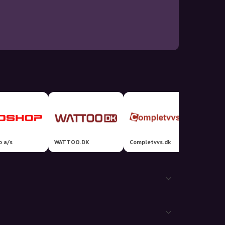
p a/s
WATTOO.DK
Completvvs.dk
VVS-Sh