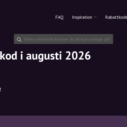
FAQ
Inspiration
Rabattkod
Alla produkter
Rabattko
Makeup
Dela rab
tkod i augusti 2026
Hudvård
Hårvård
2