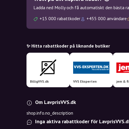
Ladda ned Molly och få automatiskt den bästa rab
+15 000 rabattkoder
+455 000 användare
✨ Hitta rabattkoder på liknande butiker
BilligVVS.dk
VVS Eksperten
jem & fi
Om LavprisVVS.dk
shop.info.no_description
Inga aktiva rabattkoder för LavprisVVS.d