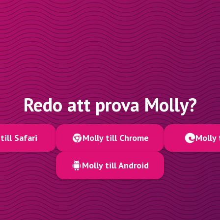
Redo att prova Molly?
till Safari
Molly till Chrome
Molly 
Molly till Android