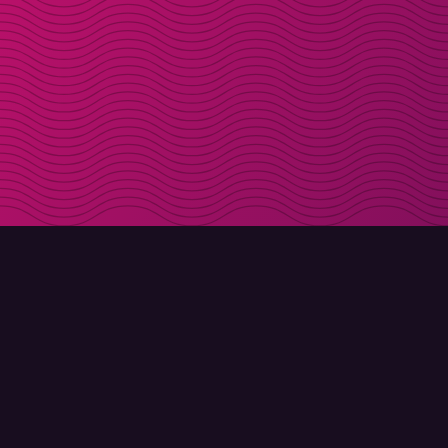
LADDA NER
OM MOLLY
Molly till iPhone
Kontakt
Molly till Mac
Möt Molly och Co.
Molly till PC
FAQ