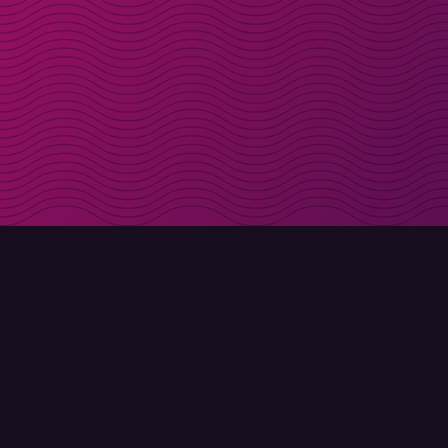
Få rabattkoder direk