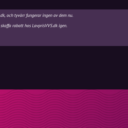
.dk, och tyvärr fungerar ingen av dem nu.
skaffa rabatt hos LavprisVVS.dk igen.