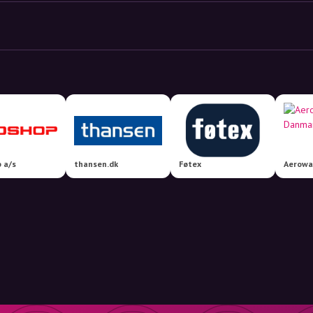
 a/s
thansen.dk
Føtex