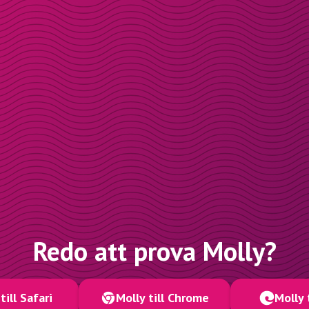
Redo att prova Molly?
till Safari
Molly till Chrome
Molly 