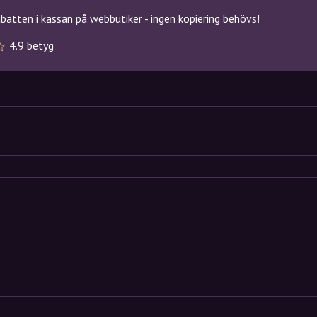
atten i kassan på webbutiker - ingen kopiering behövs!
4.9 betyg