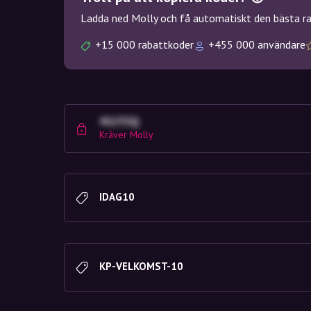
Ladda ned Molly och få automatiskt den bästa rab
+15 000 rabattkoder
+455 000 användare
4G23SQ
Kräver Molly
IDAG10
KP-VELKOMST-10