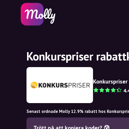
Konkurspriser rabatt
Konkurspriser
4.
Senast ordnade Molly 12.9% rabatt hos Konkurspri
Trött på att kopiera koder? 😰