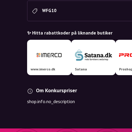
WFG10
✨ Hitta rabattkoder på liknande butiker
www.imerco.dk
Satana
Proshop
Om Konkurspriser
shop.info.no_description