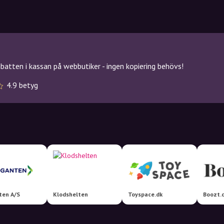
atten i kassan på webbutiker - ingen kopiering behövs!
4.9 betyg
ten A/S
Klodshelten
Toyspace.dk
Boozt.