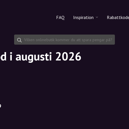
FAQ
Inspiration
Rabattkod
Alla produkter
Rabattko
Makeup
Dela rab
d i augusti 2026
Hudvård
Hårvård
9