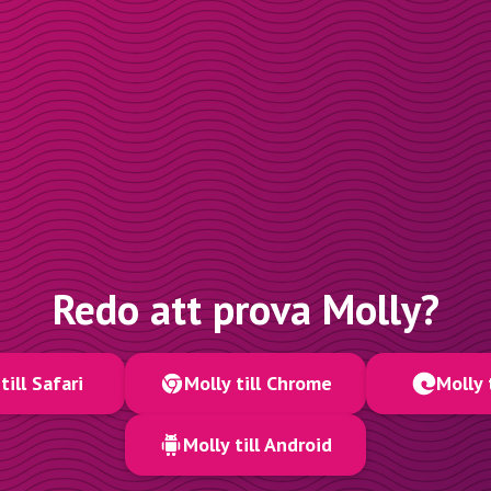
Redo att prova Molly?
till Safari
Molly till Chrome
Molly 
Molly till Android