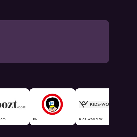
com
BR
Kids-world.dk
Coolsh