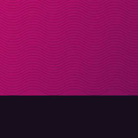
LADDA NER
OM MOLLY
Molly till iPhone
Kontakt
Molly till Mac
Möt Molly och Co.