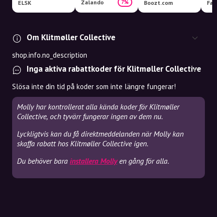
Zalando
7%
ELSK
Boozt.com
Fas
Om Klitmøller Collective
shop.info.no_description
Inga aktiva rabattkoder för Klitmøller Collective
Slösa inte din tid på koder som inte längre fungerar!
Molly har kontrollerat alla kända koder för Klitmøller
Collective, och tyvärr fungerar ingen av dem nu.
Lyckligtvis kan du få direktmeddelanden när Molly kan
skaffa rabatt hos Klitmøller Collective igen.
Du behöver bara
installera Molly
en gång för alla.