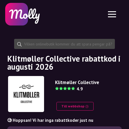
Plattform
Hudvård
Dela rabattkod
Funktioner
Hårvård
Jobb
Molly till iPhone och iPad
SE
Kontakt
Molly till Chrome
DK
Om oss
Molly till Android
EN
Samarbete
SE
Klitmøller Collective rabattkod i
augusti 2026
NO
DE
Klitmøller Collective
4.9
NL
Till webbshop
🧐 Hoppsan! Vi har inga rabattkoder just nu