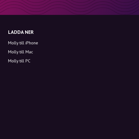
LADDA NER
Molly till iPhone
Molly till Mac
Molly till PC
OM MOLLY
Kontakt
Möt Molly och Co.
FAQ
Få rabattkoder direkt i inkorgen
Registrera