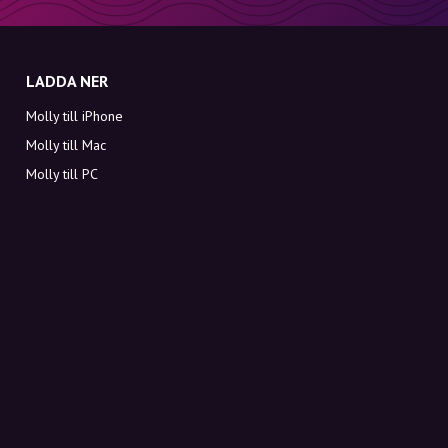
LADDA NER
Molly till iPhone
Molly till Mac
Molly till PC
OM MOLLY
Kontakt
Möt Molly och Co.
FAQ
Få rabattkoder direkt i inkorgen
Registrera