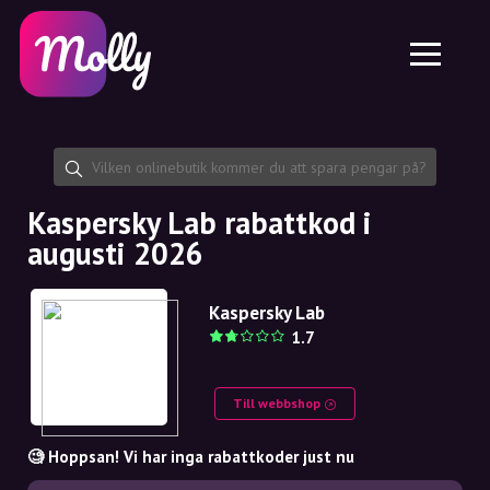
Plattform
Hudvård
Dela rabattkod
Funktioner
Hårvård
Jobb
Molly till iPhone och iPad
SE
Kontakt
Molly till Chrome
DK
Om oss
Molly till Android
EN
Samarbete
SE
Kaspersky Lab rabattkod i
augusti 2026
NO
DE
Kaspersky Lab
1.7
NL
Till webbshop
🧐 Hoppsan! Vi har inga rabattkoder just nu