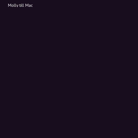
Molly till Mac
Molly till PC
OM MOLLY
Kontakt
Möt Molly och Co.
FAQ
Få rabattkoder direkt i inkorgen
Registrera