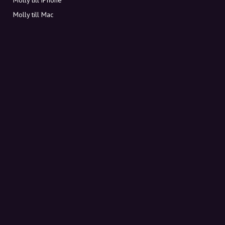
Molly till Mac
Molly till PC
OM MOLLY
Kontakt
Möt Molly och Co.
FAQ
Få rabattkoder direkt i inkorgen
Registrera