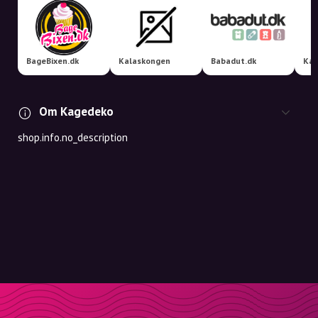
BageBixen.dk
Kalaskongen
Babadut.dk
Kag
Om Kagedeko
shop.info.no_description