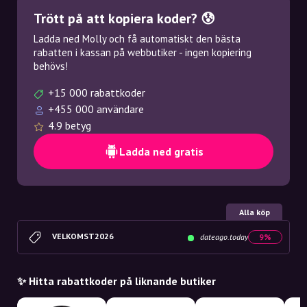
Trött på att kopiera koder? 😰
Ladda ned Molly och få automatiskt den bästa
rabatten i kassan på webbutiker - ingen kopiering
behövs!
+15 000 rabattkoder
+455 000 användare
4.9 betyg
Ladda ned gratis
Alla köp
VELKOMST2026
dateago.today
9%
✨ Hitta rabattkoder på liknande butiker