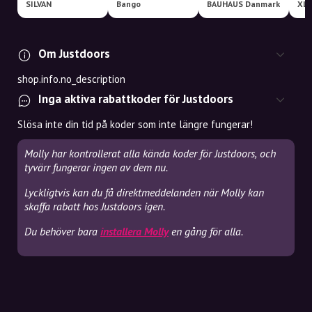
SILVAN
Bango
BAUHAUS Danmark
XL-
Om Justdoors
shop.info.no_description
Inga aktiva rabattkoder för Justdoors
Slösa inte din tid på koder som inte längre fungerar!
Molly har kontrollerat alla kända koder för Justdoors, och
tyvärr fungerar ingen av dem nu.
Lyckligtvis kan du få direktmeddelanden när Molly kan
skaffa rabatt hos Justdoors igen.
Du behöver bara
installera Molly
en gång för alla.