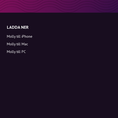
LADDA NER
Molly till iPhone
Molly till Mac
Molly till PC
OM MOLLY
Kontakt
Möt Molly och Co.
FAQ
Få rabattkoder direkt i inkorgen
Registrera