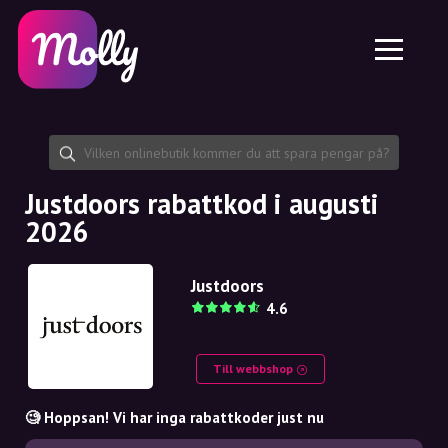
Plattform
Hudvård
Dela rabattkod
Funktioner
Hårvård
Jobb
Molly till iPhone och iPad
SE
Kontakt
Molly till Chrome
DK
Om oss
Molly till Android
EN
Samarbete
SE
Justdoors rabattkod i augusti
2026
NO
DE
Justdoors
4.6
NL
Till webbshop
🧐 Hoppsan! Vi har inga rabattkoder just nu