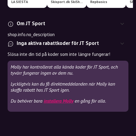
LA SIESTA
Skisport.dk SkiShop
Repbasics
SP
Om JT Sport
shop.info.no_description
Inga aktiva rabattkoder för JT Sport
Slösa inte din tid på koder som inte längre fungerar!
Molly har kontrollerat alla kända koder för JT Sport, och
tyvärr fungerar ingen av dem nu.
Lyckligtvis kan du få direktmeddelanden när Molly kan
skaffa rabatt hos JT Sport igen.
Du behöver bara
installera Molly
en gång för alla.