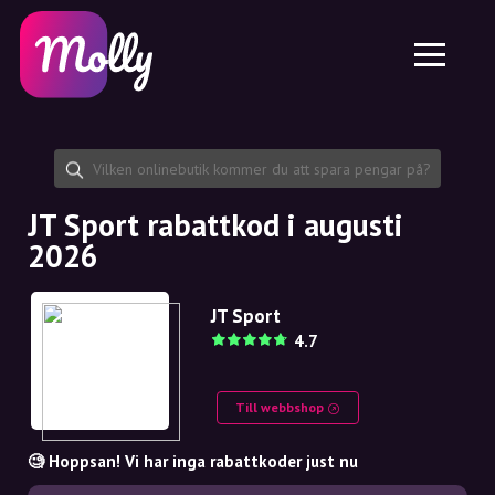
Plattform
Hudvård
Dela rabattkod
Funktioner
Hårvård
Jobb
Molly till iPhone och iPad
SE
Kontakt
Molly till Chrome
DK
Om oss
Molly till Android
EN
Samarbete
SE
JT Sport rabattkod i augusti
2026
NO
DE
JT Sport
4.7
NL
Till webbshop
🧐 Hoppsan! Vi har inga rabattkoder just nu