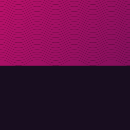
LADDA NER
OM MOLLY
Molly till iPhone
Kontakt
Molly till Mac
Möt Molly och Co.
Molly till PC
FAQ