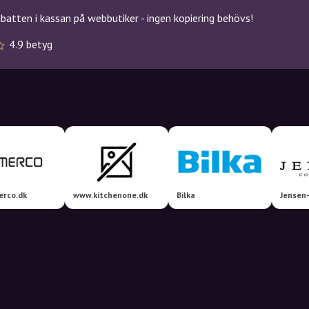
atten i kassan på webbutiker - ingen kopiering behövs!
4.9 betyg
erco.dk
www.kitchenone.dk
Bilka