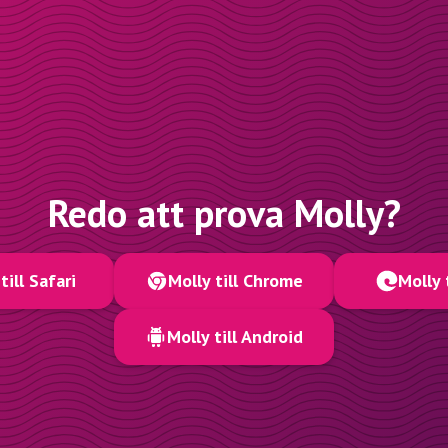
Redo att prova Molly?
till Safari
Molly till Chrome
Molly 
Molly till Android