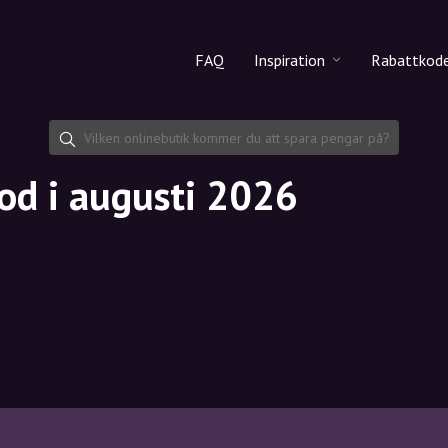
FAQ
Inspiration
Rabattkod
Alla produkter
Rabattko
Makeup
Dela rab
od i augusti 2026
Hudvård
Hårvård