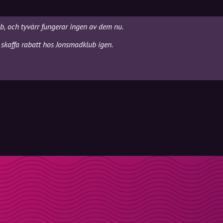
b, och tyvärr fungerar ingen av dem nu.
 skaffa rabatt hos Jonsmadklub igen.