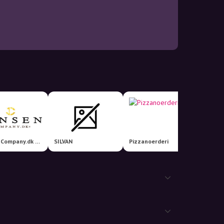
Jensen-Company.dk A/S
SILVAN
Pizzanoerderi
PizzaP