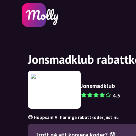
Jonsmadklub rabattk
Jonsmadklub
4.3
🧐 Hoppsan! Vi har inga rabattkoder just nu
Trött på att kopiera koder? 😰