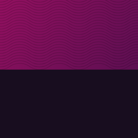
Få rabattkoder direk