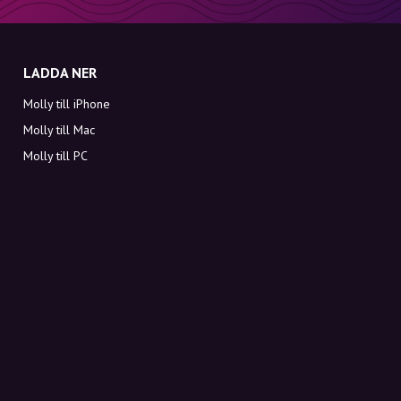
LADDA NER
Molly till iPhone
Molly till Mac
Molly till PC
OM MOLLY
Kontakt
Möt Molly och Co.
FAQ
Få rabattkoder direkt i inkorgen
Registrera