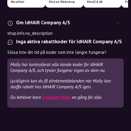
NiceHair
Matas Webshop
Med24.dk
Fre
Om IdHAIR Company A/S
shop.info.no_description
Inga aktiva rabattkoder för IdHAIR Company A/S
Slösa inte din tid på koder som inte längre fungerar!
Molly har kontrollerat alla kända koder för IdHAIR
Company A/S, och tyvärr fungerar ingen av dem nu.
Lyckligtvis kan du få direktmeddelanden när Molly kan
skaffa rabatt hos IdHAIR Company A/S igen.
Du behöver bara
installera Molly
en gång för alla.