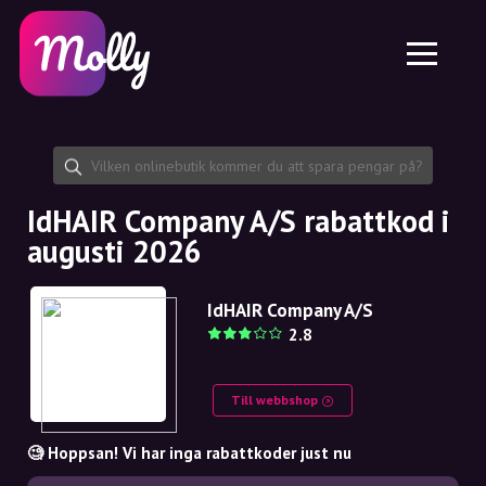
Plattform
Hudvård
Dela rabattkod
Funktioner
Hårvård
Jobb
Molly till iPhone och iPad
SE
Kontakt
Molly till Chrome
DK
Om oss
Molly till Android
EN
Samarbete
SE
IdHAIR Company A/S rabattkod i
augusti 2026
NO
DE
IdHAIR Company A/S
2.8
NL
Till webbshop
🧐 Hoppsan! Vi har inga rabattkoder just nu