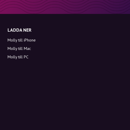
LADDA NER
Molly till iPhone
Molly till Mac
Molly till PC
OM MOLLY
Kontakt
Möt Molly och Co.
FAQ
Få rabattkoder direkt i inkorgen
Registrera