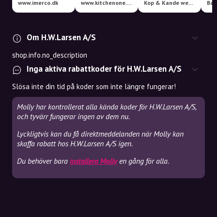
www.imerco.dk
www.kitchenone.dk
Kop & Kande webshop
Bag
Om H.W.Larsen A/S
shop.info.no_description
Inga aktiva rabattkoder för H.W.Larsen A/S
Slösa inte din tid på koder som inte längre fungerar!
Molly har kontrollerat alla kända koder för H.W.Larsen A/S,
och tyvärr fungerar ingen av dem nu.
Lyckligtvis kan du få direktmeddelanden när Molly kan
skaffa rabatt hos H.W.Larsen A/S igen.
Du behöver bara
installera Molly
en gång för alla.