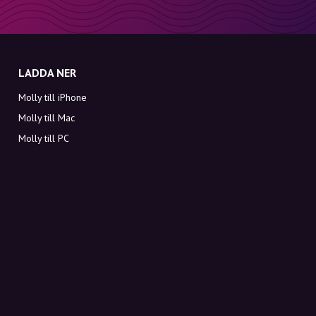
LADDA NER
Molly till iPhone
Molly till Mac
Molly till PC
OM MOLLY
Kontakt
Möt Molly och Co.
FAQ
Få rabattkoder direkt i inkorgen
Registrera