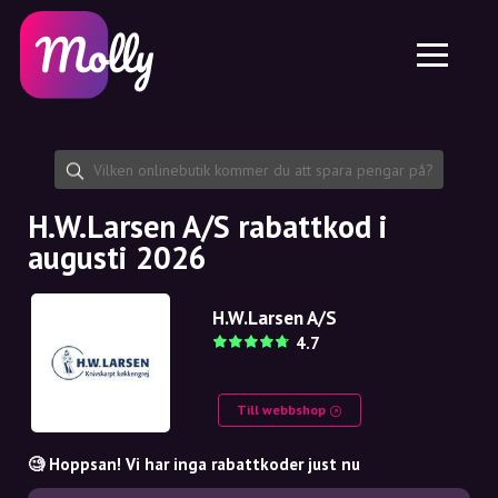
Plattform
Hudvård
Dela rabattkod
Funktioner
Hårvård
Jobb
Molly till iPhone och iPad
SE
Kontakt
Molly till Chrome
DK
Om oss
Molly till Android
EN
Samarbete
SE
H.W.Larsen A/S rabattkod i
augusti 2026
NO
DE
H.W.Larsen A/S
4.7
NL
Till webbshop
🧐 Hoppsan! Vi har inga rabattkoder just nu