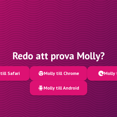
Redo att prova Molly?
till Safari
Molly till Chrome
Molly 
Molly till Android