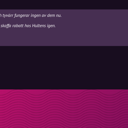
ch tyvärr fungerar ingen av dem nu.
skaffa rabatt hos Hultens igen.