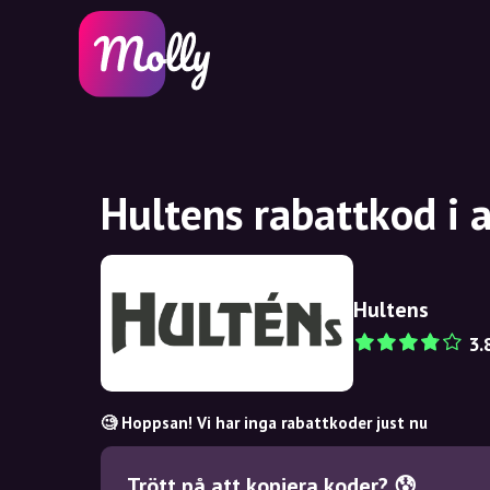
Hultens rabattkod i 
Hultens
3.
🧐 Hoppsan! Vi har inga rabattkoder just nu
Trött på att kopiera koder? 😰