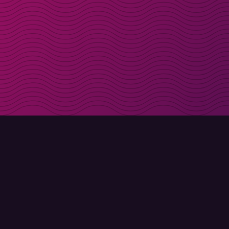
Få rabattkoder direk