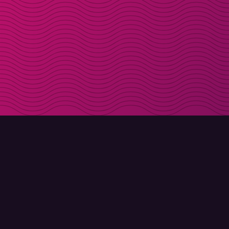
LADDA NER
OM MOLLY
Molly till iPhone
Kontakt
Molly till Mac
Möt Molly och Co.
Molly till PC
FAQ