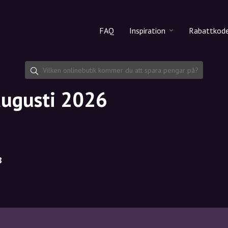
FAQ
Inspiration
Rabattkod
Alla produkter
Rabattko
Makeup
Dela rab
augusti 2026
Hudvård
Hårvård
8