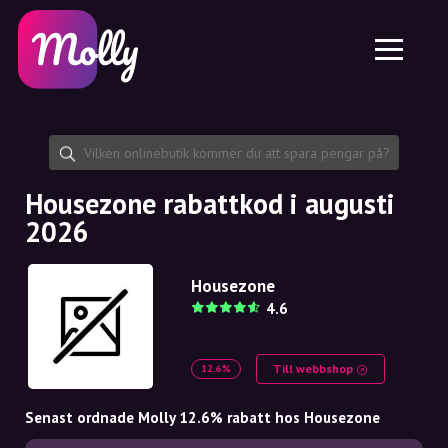
Plattform
Hudvård
Dela rabattkod
Funktioner
Hårvård
Jobb
Molly till iPhone och iPad
SE
Kontakt
Molly till Chrome
DK
Om oss
Molly till Android
EN
Samarbete
SE
Housezone rabattkod i augusti
2026
NO
DE
Housezone
4.6
NL
Till webbshop
12.6%
Senast ordnade Molly 12.6% rabatt hos Housezone