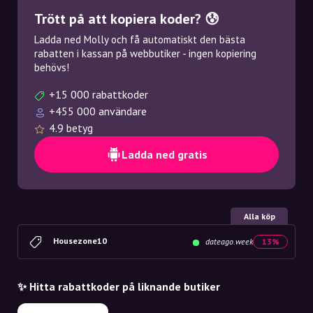
Trött på att kopiera koder? 😰
Ladda ned Molly och få automatiskt den bästa
rabatten i kassan på webbutiker - ingen kopiering
behövs!
+15 000 rabattkoder
+455 000 användare
4.9 betyg
Ladda ned gratis
Alla köp
Housezone10
dateago.week
13%
✨ Hitta rabattkoder på liknande butiker