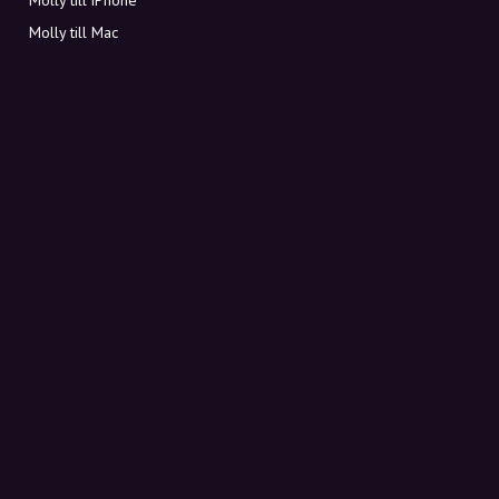
Molly till Mac
Molly till PC
OM MOLLY
Kontakt
Möt Molly och Co.
FAQ
Få rabattkoder direkt i inkorgen
Registrera