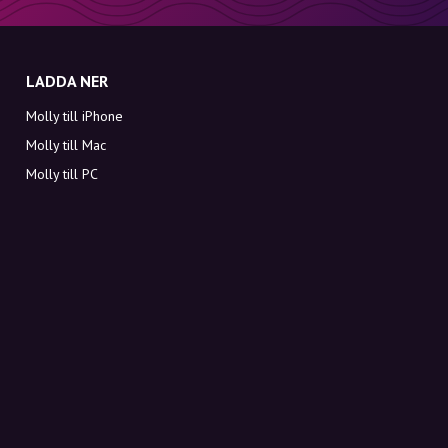
LADDA NER
Molly till iPhone
Molly till Mac
Molly till PC
OM MOLLY
Kontakt
Möt Molly och Co.
FAQ
Få rabattkoder direkt i inkorgen
Registrera