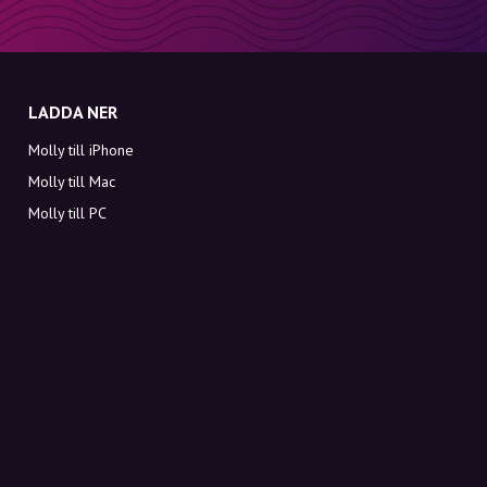
LADDA NER
Molly till iPhone
Molly till Mac
Molly till PC
OM MOLLY
Kontakt
Möt Molly och Co.
FAQ
Få rabattkoder direkt i inkorgen
Registrera