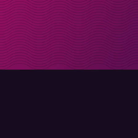
Få rabattkoder direk