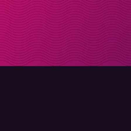
LADDA NER
OM MOLLY
Molly till iPhone
Kontakt
Molly till Mac
Möt Molly och Co.
Molly till PC
FAQ