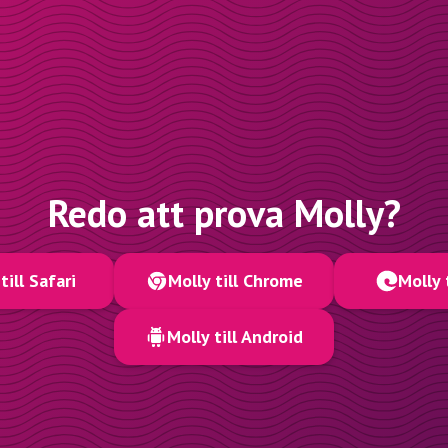
Redo att prova Molly?
till Safari
Molly till Chrome
Molly 
Molly till Android