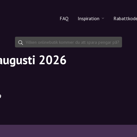
FAQ
Inspiration
Rabattkod
Alla produkter
Rabattko
Makeup
Dela rab
 augusti 2026
Hudvård
Hårvård
9