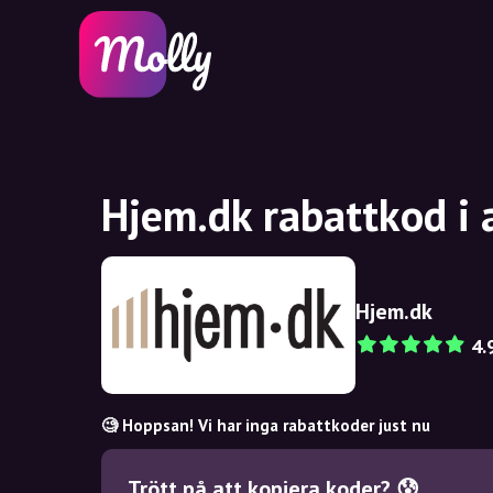
Hjem.dk rabattkod i
Hjem.dk
4.
🧐 Hoppsan! Vi har inga rabattkoder just nu
Trött på att kopiera koder? 😰