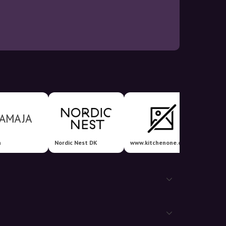
a
Nordic Nest DK
www.kitchenone.dk
Luxo Li