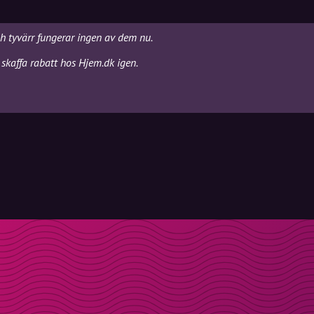
ch tyvärr fungerar ingen av dem nu.
skaffa rabatt hos Hjem.dk igen.