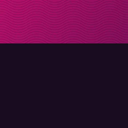
LADDA NER
OM MOLLY
Molly till iPhone
Kontakt
Molly till Mac
Möt Molly och Co.
Molly till PC
FAQ