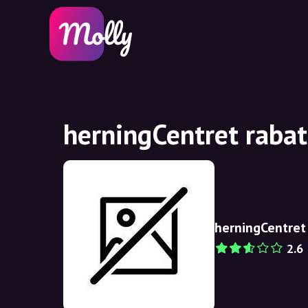
herningCentret rabat
herningCentret
2.6