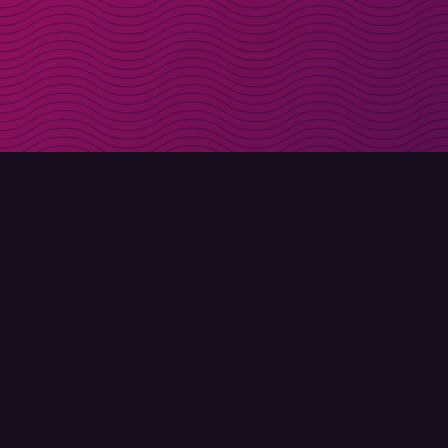
Få rabattkoder direk