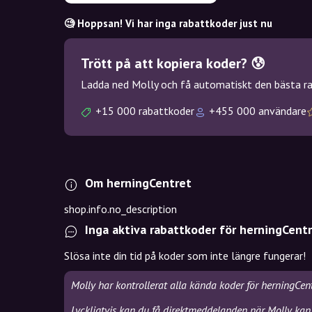
🧐 Hoppsan! Vi har inga rabattkoder just nu
Trött på att kopiera koder? 😰
Ladda ned Molly och få automatiskt den bästa rab
+15 000 rabattkoder
+455 000 användare
Om herningCentret
shop.info.no_description
Inga aktiva rabattkoder för herningCent
Slösa inte din tid på koder som inte längre fungerar!
Molly har kontrollerat alla kända koder för herningCen
Lyckligtvis kan du få direktmeddelanden när Molly kan 