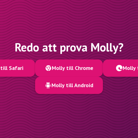
Redo att prova Molly?
till Safari
Molly till Chrome
Molly 
Molly till Android