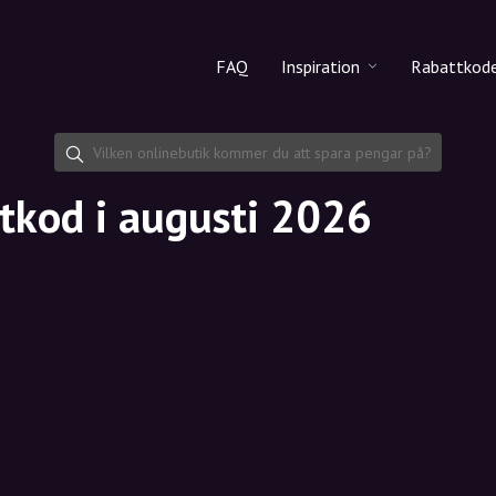
FAQ
Inspiration
Rabattkod
Alla produkter
Rabattko
Makeup
Dela rab
tkod i augusti 2026
Hudvård
Hårvård