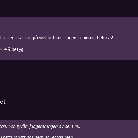
atten i kassan på webbutiker - ingen kopiering behövs!
4.9 betyg
ret
tret, och tyvärr fungerar ingen av dem nu.
skaffa rabatt hos herningCentret igen.