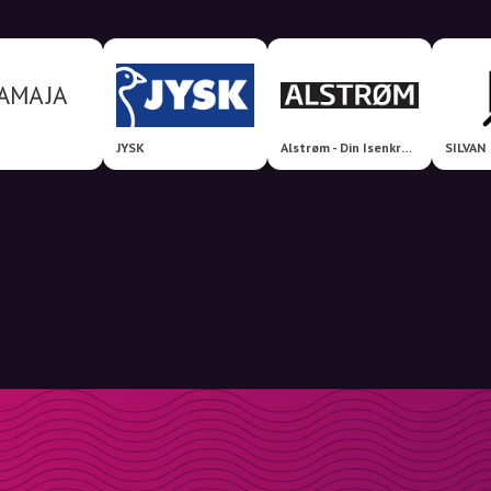
JYSK
Alstrøm - Din Isenkræmmer
SILVAN