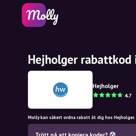
Hejholger rabattkod 
Hejholger
4.7
Molly kan säkert ordna rabatt åt dig hos Hejholger.
Trött på att kopiera koder? 😰