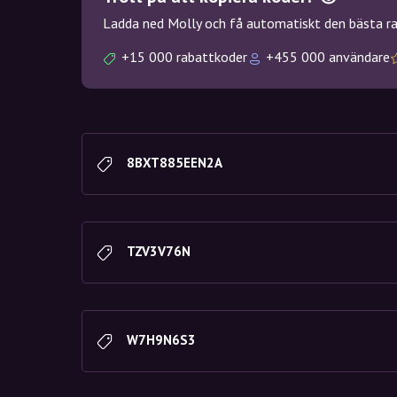
Ladda ned Molly och få automatiskt den bästa rab
+15 000 rabattkoder
+455 000 användare
8BXT885EEN2A
TZV3V76N
W7H9N6S3