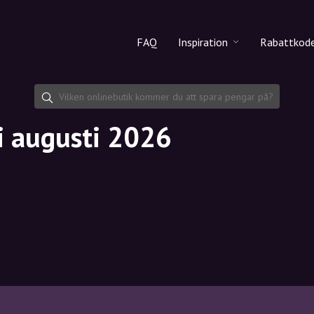
FAQ
Inspiration
Rabattkod
Alla produkter
Rabattko
Makeup
Dela rab
i augusti 2026
Hudvård
Hårvård