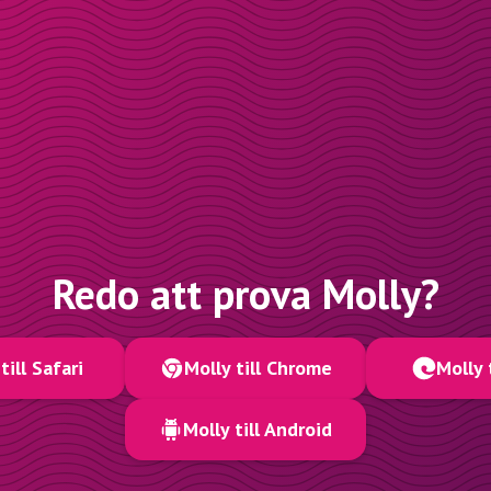
Redo att prova Molly?
till Safari
Molly till Chrome
Molly 
Molly till Android