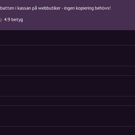
atten i kassan på webbutiker - ingen kopiering behövs!
4.9 betyg