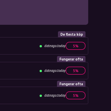
De flesta köp
dateago.today
5%
Fungerar ofta
dateago.today
5%
Fungerar ofta
dateago.today
5%