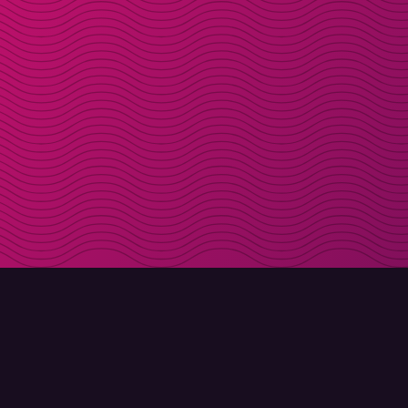
LADDA NER
OM MOLLY
Molly till iPhone
Kontakt
Molly till Mac
Möt Molly och Co.