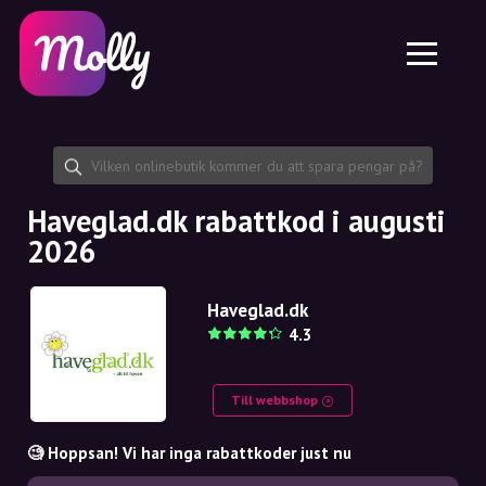
Plattform
Hudvård
Dela rabattkod
Funktioner
Hårvård
Jobb
Molly till iPhone och iPad
SE
Kontakt
Molly till Chrome
DK
Om oss
Molly till Android
EN
Samarbete
SE
Haveglad.dk rabattkod i augusti
2026
NO
DE
Haveglad.dk
4.3
NL
Till webbshop
🧐 Hoppsan! Vi har inga rabattkoder just nu