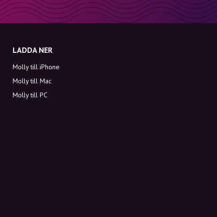
LADDA NER
Molly till iPhone
Molly till Mac
Molly till PC
OM MOLLY
Kontakt
Möt Molly och Co.
FAQ
Få rabattkoder direkt i inkorgen
Registrera