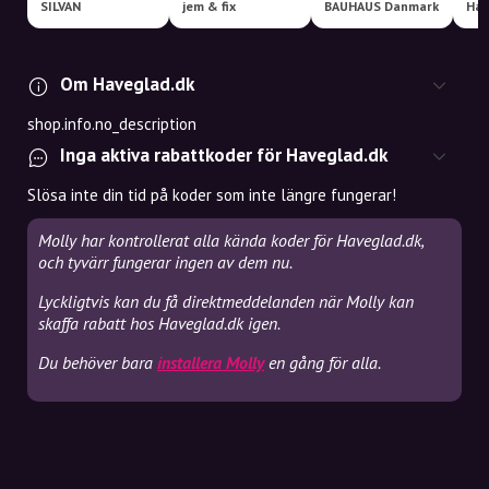
SILVAN
jem & fix
BAUHAUS Danmark
Har
Om Haveglad.dk
shop.info.no_description
Inga aktiva rabattkoder för Haveglad.dk
Slösa inte din tid på koder som inte längre fungerar!
Molly har kontrollerat alla kända koder för Haveglad.dk,
och tyvärr fungerar ingen av dem nu.
Lyckligtvis kan du få direktmeddelanden när Molly kan
skaffa rabatt hos Haveglad.dk igen.
Du behöver bara
installera Molly
en gång för alla.