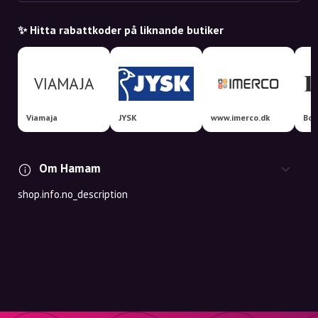
✨ Hitta rabattkoder på liknande butiker
Viamaja
JYSK
www.imerco.dk
Boo
Om Hamam
shop.info.no_description