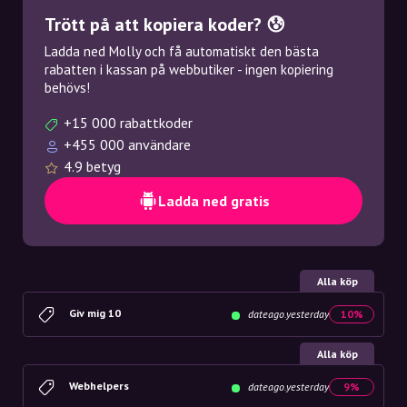
Trött på att kopiera koder? 😰
Ladda ned Molly och få automatiskt den bästa
rabatten i kassan på webbutiker - ingen kopiering
behövs!
+15 000 rabattkoder
+455 000 användare
4.9 betyg
Ladda ned gratis
Alla köp
Giv mig 10
dateago.yesterday
10%
Alla köp
Webhelpers
dateago.yesterday
9%