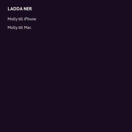
LADDA NER
Molly till iPhone
Molly till Mac
Molly till PC
OM MOLLY
Kontakt
Möt Molly och Co.
FAQ
Få rabattkoder direkt i inkorgen
Registrera