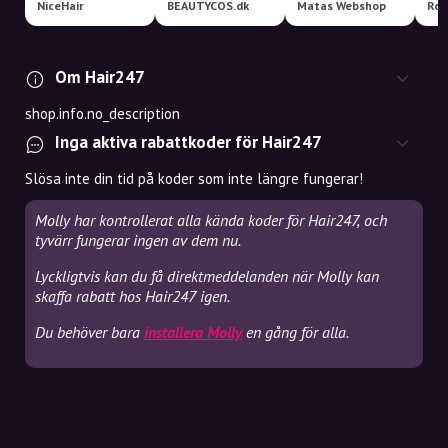
NiceHair
BEAUTYCOS.dk
Matas Webshop
Roy
Om Hair247
shop.info.no_description
Inga aktiva rabattkoder för Hair247
Slösa inte din tid på koder som inte längre fungerar!
Molly har kontrollerat alla kända koder för Hair247, och
tyvärr fungerar ingen av dem nu.
Lyckligtvis kan du få direktmeddelanden när Molly kan
skaffa rabatt hos Hair247 igen.
Du behöver bara
installera Molly
en gång för alla.