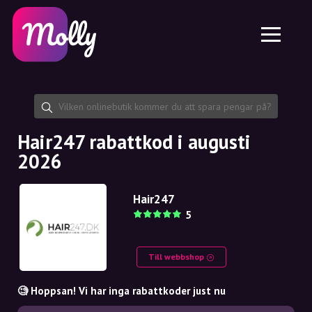
Plattform
Hudvård
Dela rabattkod
Funktioner
Hårvård
Jobb
Molly till iPhone och iPad
SE
Kontakt
Molly till Chrome
DK
Om oss
Molly till Android
EN
Samarbete
SE
Hair247 rabattkod i augusti
2026
NO
DE
Hair247
5
NL
Till webbshop
🧐 Hoppsan! Vi har inga rabattkoder just nu