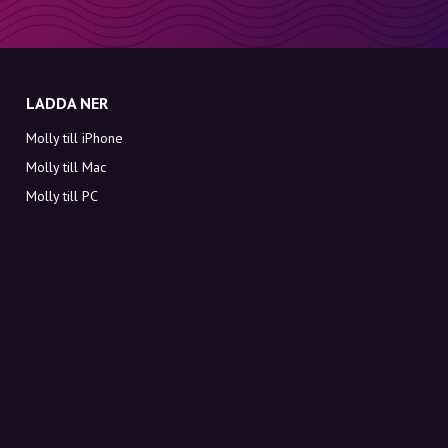
LADDA NER
Molly till iPhone
Molly till Mac
Molly till PC
OM MOLLY
Kontakt
Möt Molly och Co.
FAQ
Få rabattkoder direkt i inkorgen
Registrera