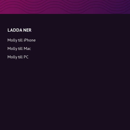
LADDA NER
Molly till iPhone
Molly till Mac
Molly till PC
OM MOLLY
Kontakt
Möt Molly och Co.
FAQ
Få rabattkoder direkt i inkorgen
Registrera