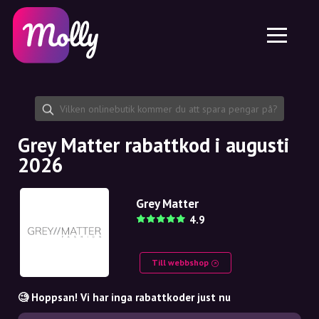
Plattform
Hudvård
Dela rabattkod
Funktioner
Hårvård
Jobb
Molly till iPhone och iPad
SE
Kontakt
Molly till Chrome
DK
Om oss
Molly till Android
EN
Samarbete
SE
Grey Matter rabattkod i augusti
2026
NO
DE
Grey Matter
4.9
NL
Till webbshop
🧐 Hoppsan! Vi har inga rabattkoder just nu